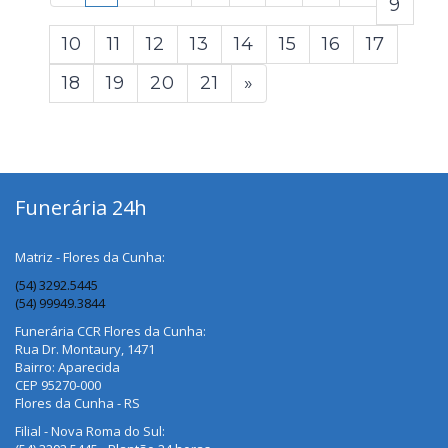
9
10
11
12
13
14
15
16
17
18
19
20
21
»
Funerária 24h
Matriz - Flores da Cunha:
(54) 3292.5445
(54) 99949.3844
Funerária CCR Flores da Cunha:
Rua Dr. Montaury, 1471
Bairro: Aparecida
CEP 95270-000
Flores da Cunha - RS
Filial - Nova Roma do Sul: