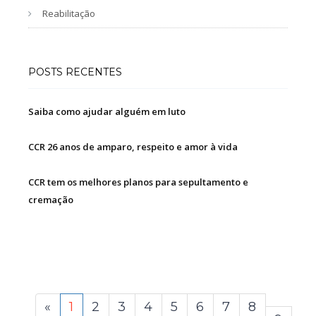
Reabilitação
POSTS RECENTES
Saiba como ajudar alguém em luto
CCR 26 anos de amparo, respeito e amor à vida
CCR tem os melhores planos para sepultamento e
cremação
«
1
2
3
4
5
6
7
8