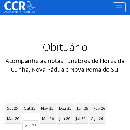
TOGG
NAVI
Obituário
Acompanhe as notas fúnebres de Flores da
Cunha, Nova Pádua e Nova Roma do Sul
Set-25
Out-25
Nov-25
Dez-25
Jan-26
Fev-26
Mar-26
Mai-26
Jun-26
Jul-26
Ago-26
Abr-26