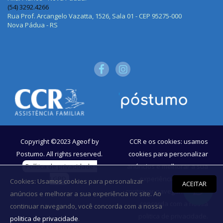
(54) 3292.4266
Rua Prof. Arcangelo Vazatta, 1526, Sala 01 - CEP 95275-000
Nova Pádua - RS
Copyright ©2023
Ageof by
CCR e os cookies: usamos
Postumo
. All rights reserved.
cookies para personalizar
Política de privacidade -
anúncios e melhorar a sua
LGPD
experiência no site. Ao
Cookies: Usamos cookies para personalizar
ACEITAR
continuar navegando, você
anúncios e melhorar a sua experiência no site. Ao
concorda com a nossa
continuar navegando, você concorda com a nossa
politica de privacidade.
politica de privacidade
.